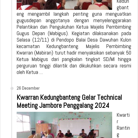
Kedun
gbant
eng mengambil langkah penting guna menguatkan
gugusdepan anggotanya dengan menyelenggarakan
Pelantikan dan Pengukuhan Ketua Majelis Pembimbing
Gugus Depan (Mabigus). Kegiatan dilaksanakan pada
Selasa (12/11) di Pendopo Balai Desa Dawuhan Kulon
kecamatan Kedungbanteng. Majelis Pembimbing
Kwarran (Mabiran) turut hadir menyaksikan sebanyak 50
Ketua Mabigus dari pangkalan tingkat SD/MI hingga
perguruan tinggi dilantik dan dikukuhkan secara resmi
oleh Ketua …
26 December
Kwarran Kedungbanteng Gelar Technical
Meeting Jambore Penggalang 2024
Kwarti
r
Rantin
g