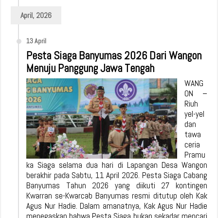
April, 2026
13 April
Pesta Siaga Banyumas 2026 Dari Wangon
Menuju Panggung Jawa Tengah
WANG
ON –
Riuh
yel-yel
dan
tawa
ceria
Pramu
ka Siaga selama dua hari di Lapangan Desa Wangon
berakhir pada Sabtu, 11 April 2026. Pesta Siaga Cabang
Banyumas Tahun 2026 yang diikuti 27 kontingen
Kwarran se-Kwarcab Banyumas resmi ditutup oleh Kak
Agus Nur Hadie. Dalam amanatnya, Kak Agus Nur Hadie
menegaskan bahwa Pesta Siaga bukan sekadar mencari