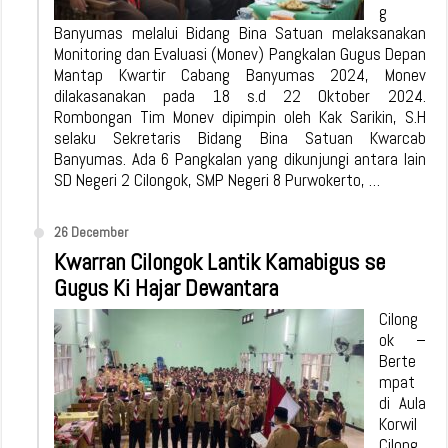
g
Banyumas melalui Bidang Bina Satuan melaksanakan
Monitoring dan Evaluasi (Monev) Pangkalan Gugus Depan
Mantap Kwartir Cabang Banyumas 2024, Monev
dilakasanakan pada 18 s.d 22 Oktober 2024.
Rombongan Tim Monev dipimpin oleh Kak Sarikin, S.H
selaku Sekretaris Bidang Bina Satuan Kwarcab
Banyumas. Ada 6 Pangkalan yang dikunjungi antara lain
SD Negeri 2 Cilongok, SMP Negeri 8 Purwokerto, …
26 December
Kwarran Cilongok Lantik Kamabigus se
Gugus Ki Hajar Dewantara
Cilong
ok –
Berte
mpat
di Aula
Korwil
Cilong