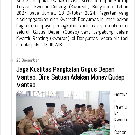
SDN 2 Cilongok laksanakan Visitasi Gugus Depan Mantap
Tingkat Kwartir Cabang (Kwarcab) Banyumas Tahun
2024 pada Jumat, 18 Oktober 2024. Kegiatan yang
diselenggarakan oleh Kwarcab Banyumas ini merupakan
bagian dari upaya peningkatan kualitas kepramukaan di
seluruh Gugus Depan (Gudep) yang tergabung dalam
Kwartir Ranting (Kwarran) di Banyumas. Acara visitasi
dimulai pukul 08.00 WIB …
26 December
Jaga Kualitas Pangkalan Gugus Depan
Mantap, Bina Satuan Adakan Monev Gudep
Mantap
Geraka
n
Pramu
ka
Kwarti
r
Caban