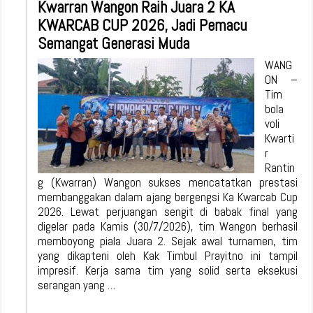
Kwarran Wangon Raih Juara 2 KA
KWARCAB CUP 2026, Jadi Pemacu
Semangat Generasi Muda
WANG
ON –
Tim
bola
voli
Kwarti
r
Rantin
g (Kwarran) Wangon sukses mencatatkan prestasi
membanggakan dalam ajang bergengsi Ka Kwarcab Cup
2026. Lewat perjuangan sengit di babak final yang
digelar pada Kamis (30/7/2026), tim Wangon berhasil
memboyong piala Juara 2. Sejak awal turnamen, tim
yang dikapteni oleh Kak Timbul Prayitno ini tampil
impresif. Kerja sama tim yang solid serta eksekusi
serangan yang …