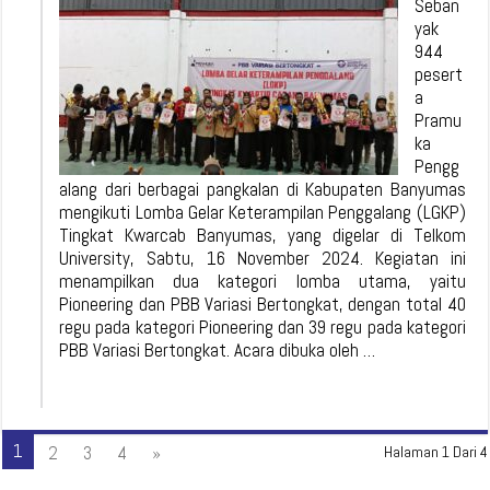
Seban
yak
944
pesert
a
Pramu
ka
Pengg
alang dari berbagai pangkalan di Kabupaten Banyumas
mengikuti Lomba Gelar Keterampilan Penggalang (LGKP)
Tingkat Kwarcab Banyumas, yang digelar di Telkom
University, Sabtu, 16 November 2024. Kegiatan ini
menampilkan dua kategori lomba utama, yaitu
Pioneering dan PBB Variasi Bertongkat, dengan total 40
regu pada kategori Pioneering dan 39 regu pada kategori
PBB Variasi Bertongkat. Acara dibuka oleh …
1
2
3
4
»
Halaman 1 Dari 4