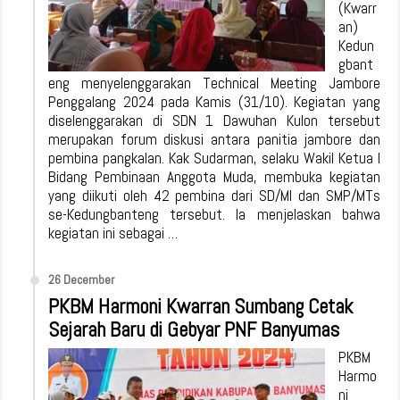
(Kwarr
an)
Kedun
gbant
eng menyelenggarakan Technical Meeting Jambore
Penggalang 2024 pada Kamis (31/10). Kegiatan yang
diselenggarakan di SDN 1 Dawuhan Kulon tersebut
merupakan forum diskusi antara panitia jambore dan
pembina pangkalan. Kak Sudarman, selaku Wakil Ketua I
Bidang Pembinaan Anggota Muda, membuka kegiatan
yang diikuti oleh 42 pembina dari SD/MI dan SMP/MTs
se-Kedungbanteng tersebut. Ia menjelaskan bahwa
kegiatan ini sebagai …
26 December
PKBM Harmoni Kwarran Sumbang Cetak
Sejarah Baru di Gebyar PNF Banyumas
PKBM
Harmo
ni