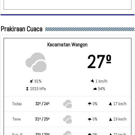
Prakiraan Cuaca
Kecamatan Wangon
27º
91%
1 km/h
1015 hPa
54%
Today
32º / 24º
0%
17 km/h
Tmrw.
31º / 25º
0%
19 km/h
Sun. 9
32º / 20º
0%
22 km/h