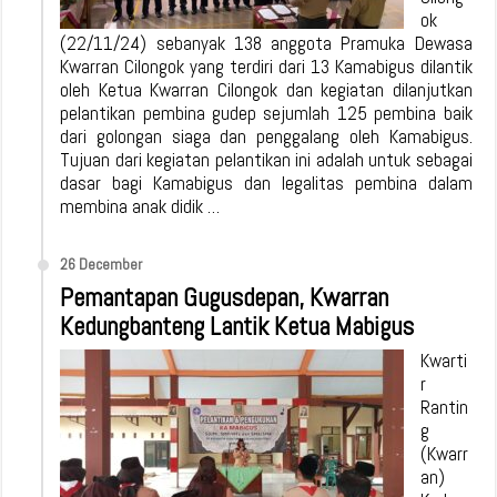
ok
(22/11/24) sebanyak 138 anggota Pramuka Dewasa
Kwarran Cilongok yang terdiri dari 13 Kamabigus dilantik
oleh Ketua Kwarran Cilongok dan kegiatan dilanjutkan
pelantikan pembina gudep sejumlah 125 pembina baik
dari golongan siaga dan penggalang oleh Kamabigus.
Tujuan dari kegiatan pelantikan ini adalah untuk sebagai
dasar bagi Kamabigus dan legalitas pembina dalam
membina anak didik …
26 December
Pemantapan Gugusdepan, Kwarran
Kedungbanteng Lantik Ketua Mabigus
Kwarti
r
Rantin
g
(Kwarr
an)