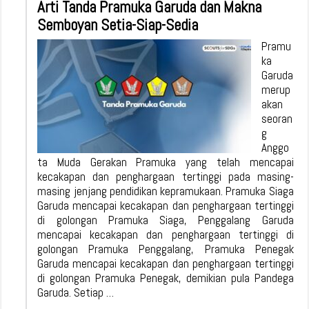
Arti Tanda Pramuka Garuda dan Makna
Semboyan Setia-Siap-Sedia
Pramu
ka
Garuda
merup
akan
seoran
g
Anggo
ta Muda Gerakan Pramuka yang telah mencapai
kecakapan dan penghargaan tertinggi pada masing-
masing jenjang pendidikan kepramukaan. Pramuka Siaga
Garuda mencapai kecakapan dan penghargaan tertinggi
di golongan Pramuka Siaga, Penggalang Garuda
mencapai kecakapan dan penghargaan tertinggi di
golongan Pramuka Penggalang, Pramuka Penegak
Garuda mencapai kecakapan dan penghargaan tertinggi
di golongan Pramuka Penegak, demikian pula Pandega
Garuda. Setiap …