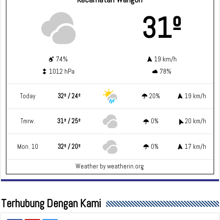
31º
74%
19 km/h
1012 hPa
78%
Today
32º / 24º
20%
19 km/h
Tmrw.
31º / 25º
0%
20 km/h
Mon. 10
32º / 20º
0%
17 km/h
Weather
by weatherin.org
Terhubung Dengan Kami