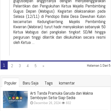
gugusdepan anggotanya dengan menyelenggarakan
Pelantikan dan Pengukuhan Ketua Majelis Pembimbing
Gugus Depan (Mabigus). Kegiatan dilaksanakan pada
Selasa (12/11) di Pendopo Balai Desa Dawuhan Kulon
kecamatan Kedungbanteng. Majelis Pembimbing
Kwarran (Mabiran) turut hadir menyaksikan sebanyak 50
Ketua Mabigus dari pangkalan tingkat SD/MI hingga
perguruan tinggi dilantik dan dikukuhkan secara resmi
oleh Ketua …
1
2
3
4
5
»
Halaman 1 Dari 5
Populer
Baru Saja
Tags
komentar
Arti Tanda Pramuka Garuda dan Makna
Semboyan Setia-Siap-Sedia
December 26, 2024
602