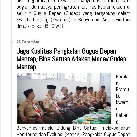
diselenggarakan oleh Kwarcab Banyumas ini merupakan
bagian dari upaya peningkatan kualitas kepramukaan di
seluruh Gugus Depan (Gudep) yang tergabung dalam
Kwartir Ranting (Kwarran) di Banyumas. Acara visitasi
dimulai pukul 08.00 WIB …
26 December
Jaga Kualitas Pangkalan Gugus Depan
Mantap, Bina Satuan Adakan Monev Gudep
Mantap
Geraka
n
Pramu
ka
Kwarti
r
Caban
g
Banyumas melalui Bidang Bina Satuan melaksanakan
Monitoring dan Evaluasi (Monev) Pangkalan Gugus Depan