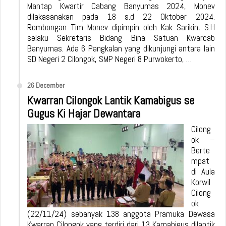
Mantap Kwartir Cabang Banyumas 2024, Monev
dilakasanakan pada 18 s.d 22 Oktober 2024.
Rombongan Tim Monev dipimpin oleh Kak Sarikin, S.H
selaku Sekretaris Bidang Bina Satuan Kwarcab
Banyumas. Ada 6 Pangkalan yang dikunjungi antara lain
SD Negeri 2 Cilongok, SMP Negeri 8 Purwokerto, …
26 December
Kwarran Cilongok Lantik Kamabigus se
Gugus Ki Hajar Dewantara
Cilong
ok –
Berte
mpat
di Aula
Korwil
Cilong
ok
(22/11/24) sebanyak 138 anggota Pramuka Dewasa
Kwarran Cilongok yang terdiri dari 13 Kamabigus dilantik