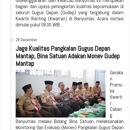
diselenggarakan oleh Kwarcab Banyumas ini merupakan
bagian dari upaya peningkatan kualitas kepramukaan di
seluruh Gugus Depan (Gudep) yang tergabung dalam
Kwartir Ranting (Kwarran) di Banyumas. Acara visitasi
dimulai pukul 08.00 WIB …
26 December
Jaga Kualitas Pangkalan Gugus Depan
Mantap, Bina Satuan Adakan Monev Gudep
Mantap
Geraka
n
Pramu
ka
Kwarti
r
Caban
g
Banyumas melalui Bidang Bina Satuan melaksanakan
Monitoring dan Evaluasi (Monev) Pangkalan Gugus Depan