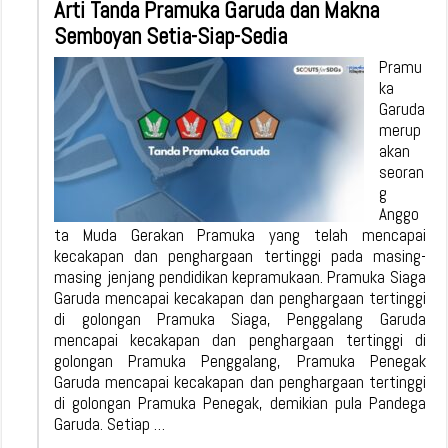
Arti Tanda Pramuka Garuda dan Makna
Semboyan Setia-Siap-Sedia
Pramu
ka
Garuda
merup
akan
seoran
g
Anggo
ta Muda Gerakan Pramuka yang telah mencapai
kecakapan dan penghargaan tertinggi pada masing-
masing jenjang pendidikan kepramukaan. Pramuka Siaga
Garuda mencapai kecakapan dan penghargaan tertinggi
di golongan Pramuka Siaga, Penggalang Garuda
mencapai kecakapan dan penghargaan tertinggi di
golongan Pramuka Penggalang, Pramuka Penegak
Garuda mencapai kecakapan dan penghargaan tertinggi
di golongan Pramuka Penegak, demikian pula Pandega
Garuda. Setiap …