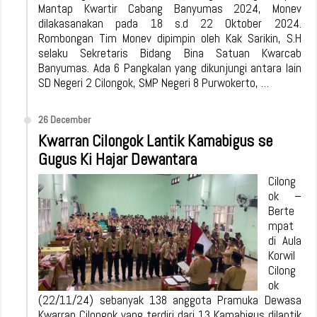
Mantap Kwartir Cabang Banyumas 2024, Monev
dilakasanakan pada 18 s.d 22 Oktober 2024.
Rombongan Tim Monev dipimpin oleh Kak Sarikin, S.H
selaku Sekretaris Bidang Bina Satuan Kwarcab
Banyumas. Ada 6 Pangkalan yang dikunjungi antara lain
SD Negeri 2 Cilongok, SMP Negeri 8 Purwokerto, …
26 December
Kwarran Cilongok Lantik Kamabigus se
Gugus Ki Hajar Dewantara
Cilong
ok –
Berte
mpat
di Aula
Korwil
Cilong
ok
(22/11/24) sebanyak 138 anggota Pramuka Dewasa
Kwarran Cilongok yang terdiri dari 13 Kamabigus dilantik