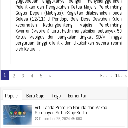
gugusdepan anggotanya dengan menyelenggarakan
Pelantikan dan Pengukuhan Ketua Majelis Pembimbing
Gugus Depan (Mabigus). Kegiatan dilaksanakan pada
Selasa (12/11) di Pendopo Balai Desa Dawuhan Kulon
kecamatan Kedungbanteng. Majelis Pembimbing
Kwarran (Mabiran) turut hadir menyaksikan sebanyak 50
Ketua Mabigus dari pangkalan tingkat SD/MI hingga
perguruan tinggi dilantik dan dikukuhkan secara resmi
oleh Ketua …
1
2
3
4
5
»
Halaman 1 Dari 5
Populer
Baru Saja
Tags
komentar
Arti Tanda Pramuka Garuda dan Makna
Semboyan Setia-Siap-Sedia
December 26, 2024
603