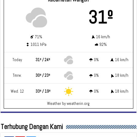
31º
71%
16 km/h
1011 hPa
92%
Today
31º / 24º
0%
16 km/h
Tmrw.
30º / 23º
0%
18 km/h
Wed. 12
33º / 19º
0%
18 km/h
Weather
by weatherin.org
Terhubung Dengan Kami