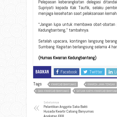
Pelepasan keberangkatan delegasi ditand
Supriyati kepada Kak Taufik, selaku pemb
menjaga kesehatan saat pelaksanaan kemah
“Jangan lupa untuk membawa obat-obatan 
Kedungbanteng,” tambahnya.
Setelah upacara, kontingen langsung bera
Sumbang. Kegiatan berlangsung selama 4 har
(Humas Kwarran Kedungbanteng)
Facebook
Twitter
L
Bagikan
Tags
KWARCAB BANYUMAS
KWARDA JAWA TENGAH
SAKA KWARCAB BANYUMAS
SATUAN KARYA KWARCAB BANYUM
Sebelumnya
Pelantikan Anggota Saka Bakti
Husada Kwartir Cabang Banyumas
Angkatan XXIII