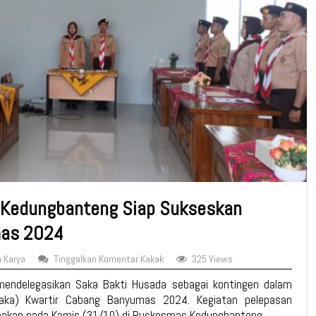
 Kedungbanteng Siap Sukseskan
mas 2024
 Karya
Tinggalkan Komentar Kakak
325 Views
mendelegasikan Saka Bakti Husada sebagai kontingen dalam
aka) Kwartir Cabang Banyumas 2024. Kegiatan pelepasan
anakan pada Kamis (31/10) di Puskesmas Kedungbanteng.