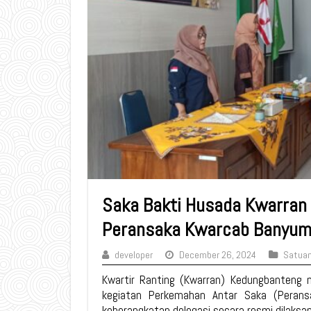
Saka Bakti Husada Kwarran
Peransaka Kwarcab Banyu
developer
December 26, 2024
Satuan
Kwartir Ranting (Kwarran) Kedungbanteng 
kegiatan Perkemahan Antar Saka (Perans
keberangkatan delegasi secara resmi dilaks