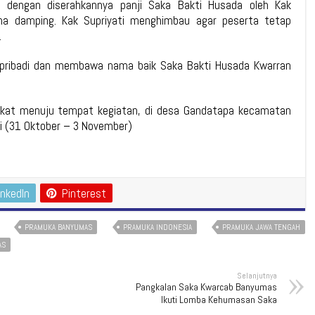
ai dengan diserahkannya panji Saka Bakti Husada oleh Kak
ina damping. Kak Supriyati menghimbau agar peserta tetap
.
pribadi dan membawa nama baik Saka Bakti Husada Kwarran
ngkat menuju tempat kegiatan, di desa Gandatapa kecamatan
i (31 Oktober – 3 November)
inkedIn
Pinterest
PRAMUKA BANYUMAS
PRAMUKA INDONESIA
PRAMUKA JAWA TENGAH
AS
Selanjutnya
Pangkalan Saka Kwarcab Banyumas
Ikuti Lomba Kehumasan Saka