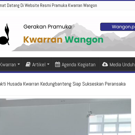
mat Datang Di Website Resmi Pramuka Kwarran Wangon
 Kwarran
Artikel
Agenda Kegiatan
Media Unduh
akti Husada Kwarran Kedungbanteng Siap Sukseskan Peransaka