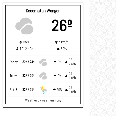
Kecamatan Wangon
26º
85%
5 km/h
1012 hPa
30%
16
Today
32º / 24º
0%
km/h
17
Tmrw.
32º / 25º
0%
km/h
19
Sat. 8
32º / 21º
20%
km/h
Weather
by weatherin.org