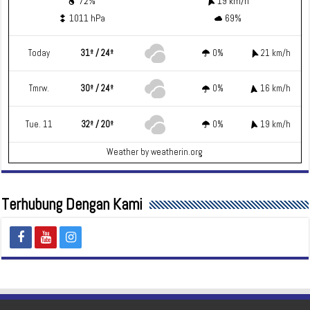
72%
19 km/h
1011 hPa
69%
Today
31º / 24º
0%
21 km/h
Tmrw.
30º / 24º
0%
16 km/h
Tue. 11
32º / 20º
0%
19 km/h
Weather
by weatherin.org
Terhubung Dengan Kami