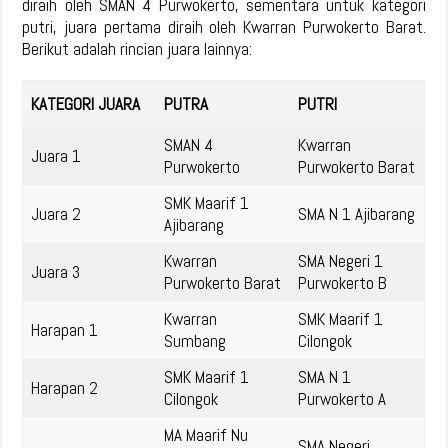
diraih oleh SMAN 4 Purwokerto, sementara untuk kategori
putri, juara pertama diraih oleh Kwarran Purwokerto Barat.
Berikut adalah rincian juara lainnya:
KATEGORI JUARA
PUTRA
PUTRI
SMAN 4
Kwarran
Juara 1
Purwokerto
Purwokerto Barat
SMK Maarif 1
Juara 2
SMA N 1 Ajibarang
Ajibarang
Kwarran
SMA Negeri 1
Juara 3
Purwokerto Barat
Purwokerto B
Kwarran
SMK Maarif 1
Harapan 1
Sumbang
Cilongok
SMK Maarif 1
SMA N 1
Harapan 2
Cilongok
Purwokerto A
MA Maarif Nu
SMA Negeri