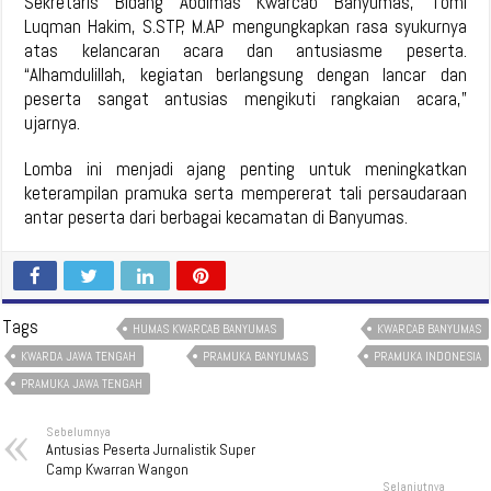
Sekretaris Bidang Abdimas Kwarcab Banyumas, Tomi
Luqman Hakim, S.STP, M.AP mengungkapkan rasa syukurnya
atas kelancaran acara dan antusiasme peserta.
“Alhamdulillah, kegiatan berlangsung dengan lancar dan
peserta sangat antusias mengikuti rangkaian acara,”
ujarnya.
Lomba ini menjadi ajang penting untuk meningkatkan
keterampilan pramuka serta mempererat tali persaudaraan
antar peserta dari berbagai kecamatan di Banyumas.
Tags
HUMAS KWARCAB BANYUMAS
KWARCAB BANYUMAS
KWARDA JAWA TENGAH
PRAMUKA BANYUMAS
PRAMUKA INDONESIA
PRAMUKA JAWA TENGAH
Sebelumnya
Antusias Peserta Jurnalistik Super
Camp Kwarran Wangon
Selanjutnya