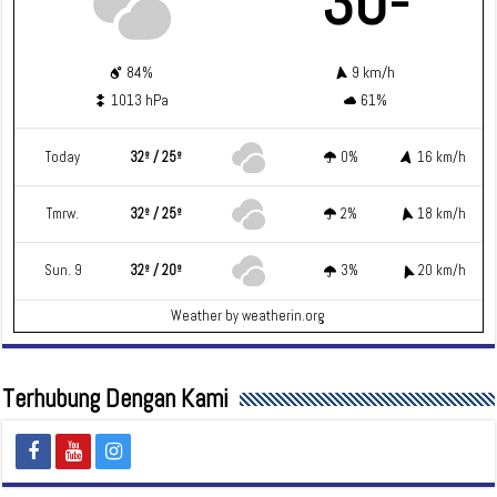
30º
84%
9 km/h
1013 hPa
61%
Today
32º / 25º
0%
16 km/h
Tmrw.
32º / 25º
2%
18 km/h
Sun. 9
32º / 20º
3%
20 km/h
Weather
by weatherin.org
Terhubung Dengan Kami