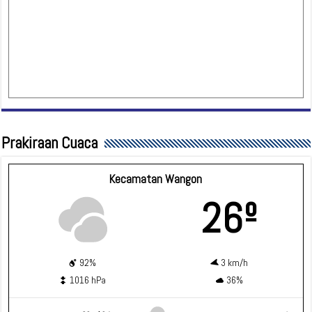
Prakiraan Cuaca
Kecamatan Wangon
26º
92%
3 km/h
1016 hPa
36%