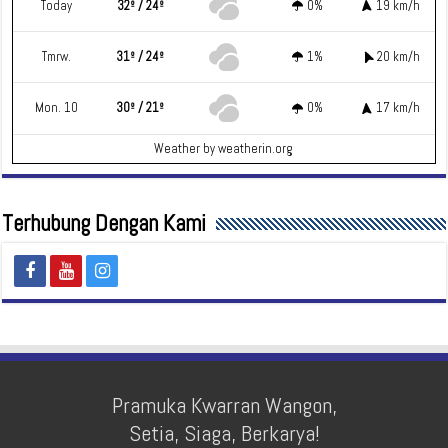
Today
32º / 24º
0%
19 km/h
Tmrw.
31º / 24º
1%
20 km/h
Mon. 10
30º / 21º
0%
17 km/h
Weather
by weatherin.org
Terhubung Dengan Kami
Pramuka Kwarran Wangon,
Setia, Siaga, Berkarya!