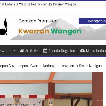
mat Datang Di Website Resmi Pramuka Kwarran Wangon
 Kwarran
Artikel
Agenda Kegiatan
Media Unduh
pan Gugusdepan, Kwarran Kedungbanteng Lantik Ketua Mabigus