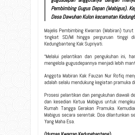
Pembimbing Gugus Depan (Mabigus). Kegi
Desa Dawuhan Kulon kecamatan Kedungb
Majelis Pembimbing Kwarran (Mabiran) turut
tingkat SD/MI hingga perguruan tinggi d
Kedungbanteng Kak Supriyati.
“Melalui pelantikan dan pengukuhan ini, 
mengelola gugusdepannya menjadi lebih mant
Anggota Mabiran Kak Fauzan Nur Rofiq men
adalah selalu mendukung kegiatan pramuka d
Prosesi pelantikan dan pengukuhan diawali 
dan kesedian Ketua Mabigus untuk mengiku
Rumah Tangga Gerakan Pramuka. Kemudian,
Mabigus secara serentak. Doa dilantunkan s
Yang Maha Esa.
(Humas Kwarran Kedungbanteng)