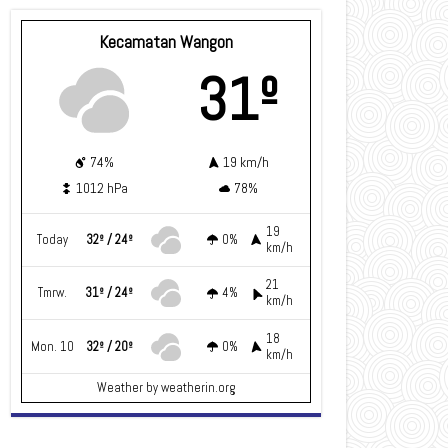
Kecamatan Wangon
31º
74%
19 km/h
1012 hPa
78%
19
Today
32º / 24º
0%
km/h
21
Tmrw.
31º / 24º
4%
km/h
18
Mon. 10
32º / 20º
0%
km/h
Weather
by weatherin.org