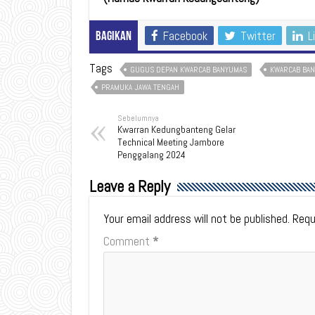
Facebook
Twitter
L
Bagikan
Tags
GUGUS DEPAN KWARCAB BANYUMAS
KWARCAB BA
PRAMUKA JAWA TENGAH
Sebelumnya
Kwarran Kedungbanteng Gelar
Technical Meeting Jambore
Penggalang 2024
Leave a Reply
Your email address will not be published.
Requ
Comment
*