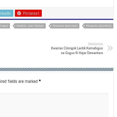
inkedIn
Pinterest
NYUMAS
KWARDA JAWA TENGAH
PRAMUKA BANYUMAS
PRAMUKA INDONESIA
Selanjutnya
Kwarran Cilongok Lantik Kamabigus
se Gugus Ki Hajar Dewantara
ired fields are marked
*