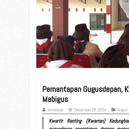
Pemantapan Gugusdepan, K
Mabigus
developer
December 26, 2024
Gugus
Kwartir Ranting (Kwarran) Kedungb
gugusdepan anggotanya dengan menyel