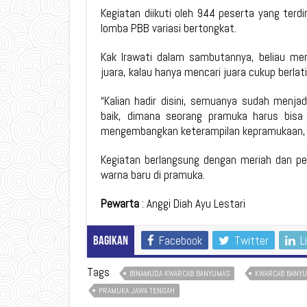
Kegiatan diikuti oleh 944 peserta yang terdi
lomba PBB variasi bertongkat.
Kak Irawati dalam sambutannya, beliau me
juara, kalau hanya mencari juara cukup berlati
“Kalian hadir disini, semuanya sudah menja
baik, dimana seorang pramuka harus bisa
mengembangkan keterampilan kepramukaan, 
Kegiatan berlangsung dengan meriah dan p
warna baru di pramuka.
Pewarta
: Anggi Diah Ayu Lestari
Facebook
Twitter
L
Bagikan
Tags
BINAMUDA KWARCAB BANYUMAS
KWARCAB BANY
PRAMUKA JAWA TENGAH