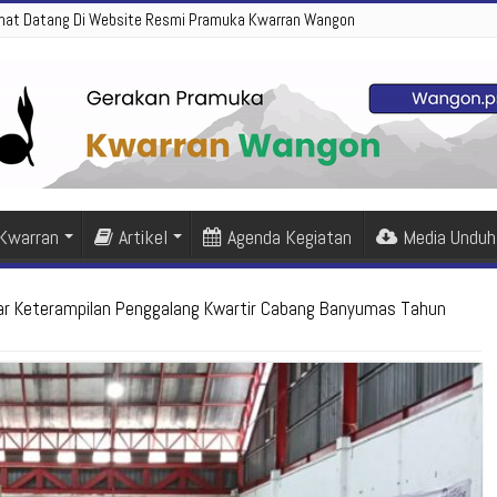
mat Datang Di Website Resmi Pramuka Kwarran Wangon
 Kwarran
Artikel
Agenda Kegiatan
Media Unduh
ar Keterampilan Penggalang Kwartir Cabang Banyumas Tahun