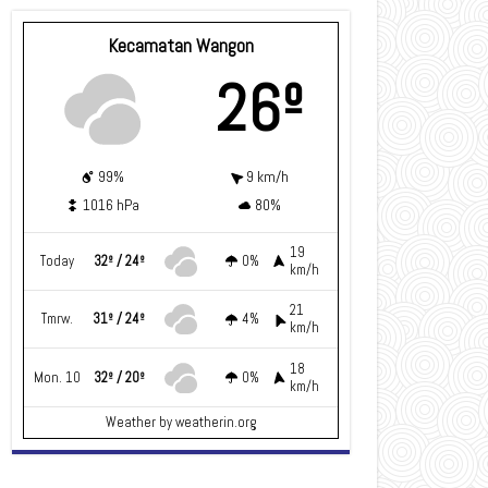
Kecamatan Wangon
26º
99%
9 km/h
1016 hPa
80%
19
Today
32º / 24º
0%
km/h
21
Tmrw.
31º / 24º
4%
km/h
18
Mon. 10
32º / 20º
0%
km/h
Weather
by weatherin.org