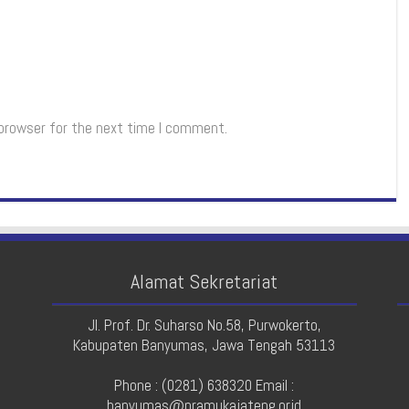
 browser for the next time I comment.
Alamat Sekretariat
Jl. Prof. Dr. Suharso No.58, Purwokerto,
Kabupaten Banyumas, Jawa Tengah 53113
Phone : (0281) 638320 Email :
banyumas@pramukajateng.or.id