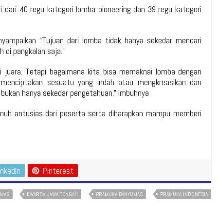
ri dari 40 regu kategori lomba pioneering dan 39 regu kategori
nyampaikan “Tujuan dari lomba tidak hanya sekedar mencari
h di pangkalan saja.”
di juara. Tetapi bagaimana kita bisa memaknai lomba dengan
 menciptakan sesuatu yang indah atau mengkreasikan dan
bukan hanya sekedar pengetahuan.” Imbuhnya
enuh antusias dari peserta serta diharapkan mampu memberi
inkedIn
Pinterest
UMAS
KWARDA JAWA TENGAH
PRAMUKA BANYUMAS
PRAMUKA INDONESIA